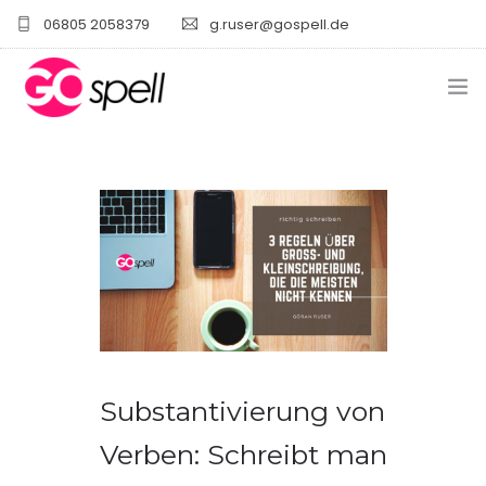
06805 2058379
g.ruser@gospell.de
START
LEISTUNGEN
ÜBER MICH
BLOG
KONTAKT
Substantivierung von
Verben: Schreibt man